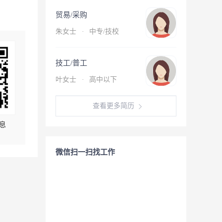
贸易/采购
朱女士
·
中专/技校
技工/普工
叶女士
·
高中以下
查看更多简历
息
微信扫一扫找工作