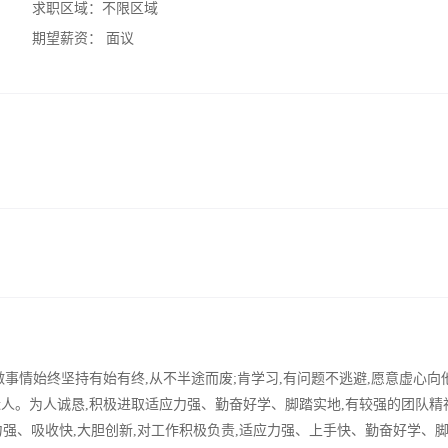
求职区域：
不限区域
期望薪资：
面议
,做事情始终坚持有始有终,从不半途而废;肯学习,有问题不逃避,愿意虚心向
近人。为人诚恳,积极进取适应力强、勤奋好学、脚踏实地,有较强的团队精
强、吸收快,大胆创新,对工作积极负责,适应力强、上手快、勤奋好学、