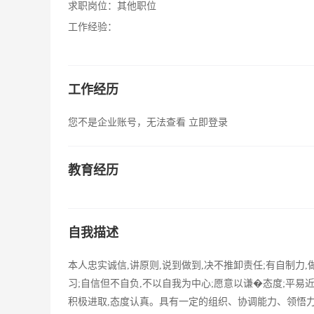
求职岗位：
其他职位
工作经验：
工作经历
您不是企业账号，无法查看
立即登录
教育经历
自我描述
本人忠实诚信,讲原则,说到做到,决不推卸责任;有自制力
习;自信但不自负,不以自我为中心;愿意以谦�态度;平易
积极进取,态度认真。具有一定的组织、协调能力、领悟力