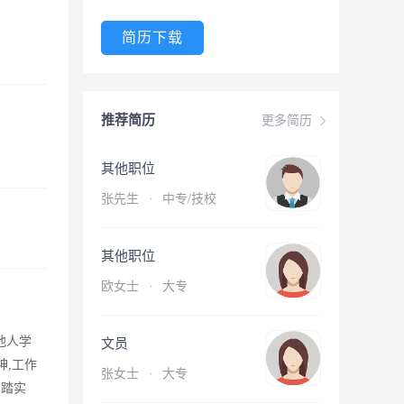
简历下载
推荐简历
更多简历
其他职位
张先生
·
中专/技校
其他职位
欧女士
·
大专
他人学
文员
神,工作
张女士
·
大专
脚踏实