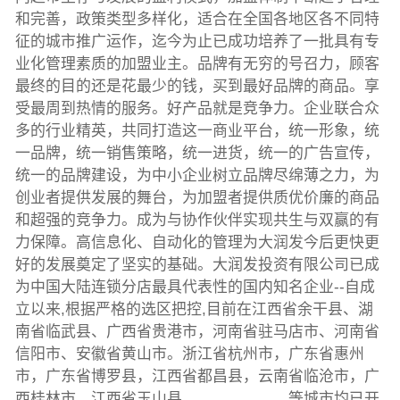
和完善，政策类型多样化，适合在全国各地区各不同特
征的城市推广运作，迄今为止已成功培养了一批具有专
业化管理素质的加盟业主。品牌有无穷的号召力，顾客
最终的目的还是花最少的钱，买到最好品牌的商品。享
受最周到热情的服务。好产品就是竞争力。企业联合众
多的行业精英，共同打造这一商业平台，统一形象，统
一品牌，统一销售策略，统一进货，统一的广告宣传，
统一的品牌建设，为中小企业树立品牌尽绵薄之力，为
创业者提供发展的舞台，为加盟者提供质优价廉的商品
和超强的竞争力。成为与协作伙伴实现共生与双赢的有
力保障。高信息化、自动化的管理为大润发今后更快更
好的发展奠定了坚实的基础。大润发投资有限公司已成
为中国大陆连锁分店最具代表性的国内知名企业--自成
立以来,根据严格的选区把控,目前在江西省余干县、湖
南省临武县、广西省贵港市，河南省驻马店市、河南省
信阳市、安徽省黄山市。浙江省杭州市，广东省惠州
市，广东省博罗县，江西省都昌县，云南省临沧市，广
西桂林市，江西省玉山县。。。。。。。等城市均已开